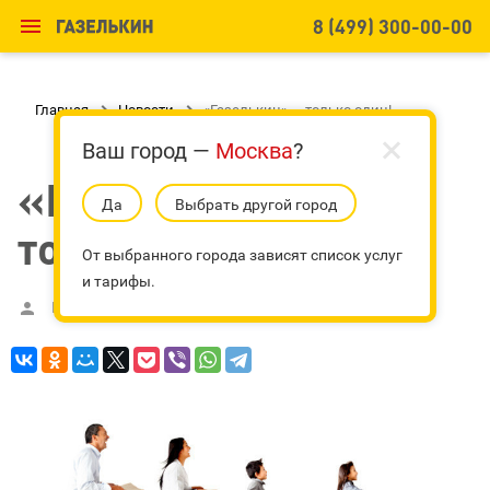

8 (499) 300-00-00
Главная

Новости

«Газелькин» — только один!
Ваш город —
Москва
?
«Газелькин» —
Да
Выбрать другой город
только один!
От выбранного города зависят список услуг
и тарифы.
Ирина Фролова
5 мая 2017 г.

