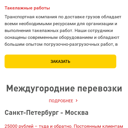
Такелажные работы
Д
Транспортная компания по доставке грузов обладает
Т
всеми необходимыми ресурсами для организации и
вх
выполнения такелажных работ. Наши сотрудники
Г
оснащены современным оборудованием и обладают
а
большим опытом погрузочно-разгрузочных работ, в
п
том числе с тяжелыми и крупногабаритными
ж
предметами. Риск повреждения ценной продукции
н
ЗАКАЗАТЬ
полностью исключен.
о
ПОКАЗАТЬ ЕЩЕ
Междугородние перевозки

ПОДРОБНЕЕ
Санкт-Петербург - Москва
25000 рублей – туда и обратно. Постоянным клиентам