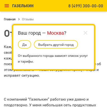

8 (499) 300-00-00
Главная

Отзывы
Отзывы
Ваш город —
Москва
?
Да
Выбрать другой город
Каждый день почти тысяча человек доверяет нам
своё имущество. Для «Газелькин» важно, чтобы
От выбранного города зависят список услуг
каждый из них остался довольным. Если во время
и тарифы.
поездки что-то пойдет не так, то вы всегда можете об
этом рассказать — наши сотрудники примут меры и
исправят ситуацию.
С компанией “Газелькин” работаю уже давно и
плодотворно. У меня небольшая сеть продуктовых