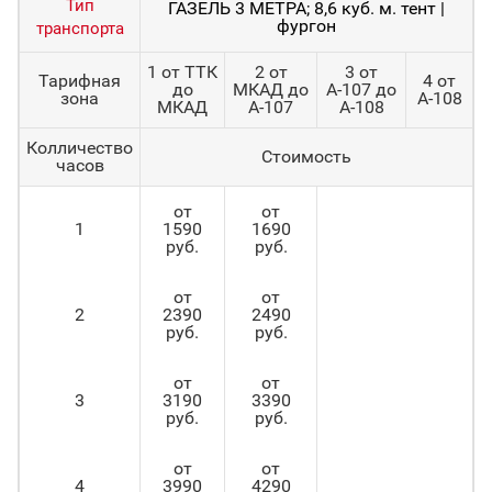
Тип
ГАЗЕЛЬ 3 МЕТРА; 8,6 куб. м. тент |
фургон
транспорта
1 от ТТК
2 от
3 от
Тарифная
4 от
до
МКАД до
А-107 до
зона
А-108
МКАД
А-107
А-108
Колличество
Стоимость
часов
от
от
1
1590
1690
руб.
руб.
от
от
2
2390
2490
руб.
руб.
от
от
3
3190
3390
руб.
руб.
от
от
4
3990
4290