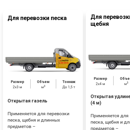
Для перевозк
Для перевозки песка
щебня
Размер
Объе
Размер
Объем
Тоннаж
3
2х4 м
м
3
2x3 м
м
До 1,5 т
Открытая удлине
Открытая газель
(4 м)
Применяется для перевозки
Применяется для
песка, щебня и длинных
песка, щебня и д
предметов –
предметов –