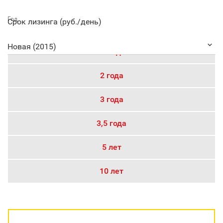
Год
Срок лизинга (руб./день)

Новая (2015)
1 год
2 года
3 года
3,5 года
5 лет
10 лет